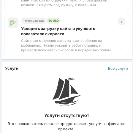
кинетической типографики. Текст и слова должны
появляться в ритм под музыку, с плавными
анимациями и простыми переходами. Ролик нужен
для соцсетей. Что есть: те...
›
1 месяц назад
50 USD
Ускорить загрузку сайта и улучшить
показатели скорости
Сайт стал медленно загружаться, особенно на
мобильных. Нужно ускорить работу страниц и
привести показатели скорости в порядок без поломки
верстки и функционала. Доступ к хостингу и админке
дам. Ожидаю, что вы:...
Услуги
Все услуги
Услуги отсутствуют
Этот пользователь пока не предоставляет услуги на фриланс-
проекте.