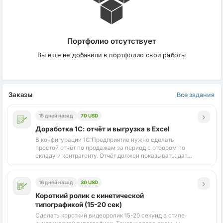
Портфолио отсутствует
Вы еще не добавили в портфолио свои работы
Заказы
Все задания
›
15 дней назад
70 USD
Доработка 1С: отчёт и выгрузка в Excel
В конфигурации 1С:Предприятие нужно сделать
простой отчёт по продажам за период с отбором по
складу и контрагенту. Отчёт должен показывать: дата,
документ, номенклатура, количество, сумма,
менеджер. Нужна кнопк...
›
16 дней назад
30 USD
Короткий ролик с кинетической
типографикой (15-20 сек)
Сделать короткий видеоролик 15-20 секунд в стиле