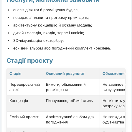
аналіз ділянки й розміщення будівлі;
поверхові плани та програму приміщень;
архітектурну концепцію й об’ємну модель;
дизайн фасадів, входів, терас і навісів;
3D-візуалізацію екстер’єру;
ескізний альбом або погоджений комплект креслень.
Стадії проєкту
Стадія
Основний результат
Обмеження
Передпроєктний
Вимоги, обмеження й
Не замінює офіц
аналіз
розміщення
вишукування
Концепція
Планування, об’єм і стиль
Не містить усіх
розрахунків
Ескізний проєкт
Архітектурний альбом для
Не завжди прид
погодження
будівництва