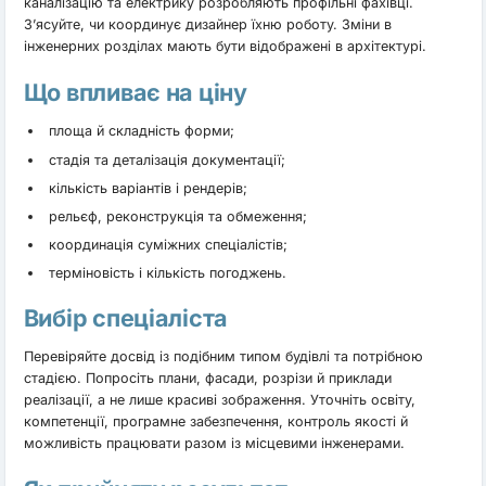
каналізацію та електрику розробляють профільні фахівці.
З’ясуйте, чи координує дизайнер їхню роботу. Зміни в
інженерних розділах мають бути відображені в архітектурі.
Що впливає на ціну
площа й складність форми;
стадія та деталізація документації;
кількість варіантів і рендерів;
рельєф, реконструкція та обмеження;
координація суміжних спеціалістів;
терміновість і кількість погоджень.
Вибір спеціаліста
Перевіряйте досвід із подібним типом будівлі та потрібною
стадією. Попросіть плани, фасади, розрізи й приклади
реалізації, а не лише красиві зображення. Уточніть освіту,
компетенції, програмне забезпечення, контроль якості й
можливість працювати разом із місцевими інженерами.