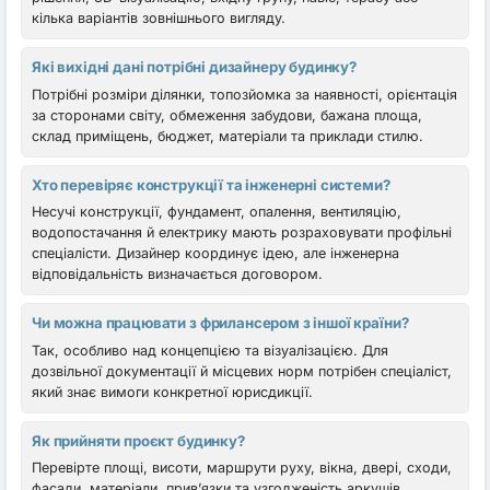
кілька варіантів зовнішнього вигляду.
Які вихідні дані потрібні дизайнеру будинку?
Потрібні розміри ділянки, топозйомка за наявності, орієнтація
за сторонами світу, обмеження забудови, бажана площа,
склад приміщень, бюджет, матеріали та приклади стилю.
Хто перевіряє конструкції та інженерні системи?
Несучі конструкції, фундамент, опалення, вентиляцію,
водопостачання й електрику мають розраховувати профільні
спеціалісти. Дизайнер координує ідею, але інженерна
відповідальність визначається договором.
Чи можна працювати з фрилансером з іншої країни?
Так, особливо над концепцією та візуалізацією. Для
дозвільної документації й місцевих норм потрібен спеціаліст,
який знає вимоги конкретної юрисдикції.
Як прийняти проєкт будинку?
Перевірте площі, висоти, маршрути руху, вікна, двері, сходи,
фасади, матеріали, прив’язки та узгодженість аркушів.