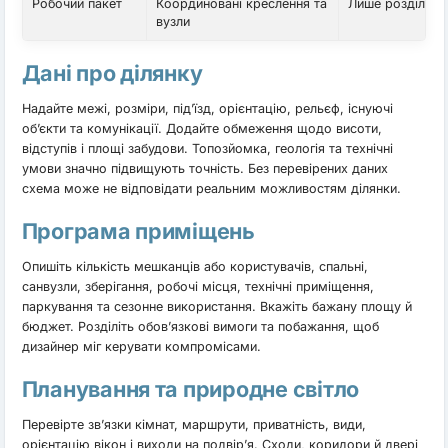
Робочий пакет
Координовані креслення та
Лише розділи з
вузли
Дані про ділянку
Надайте межі, розміри, під’їзд, орієнтацію, рельєф, існуючі
об’єкти та комунікації. Додайте обмеження щодо висоти,
відступів і площі забудови. Топозйомка, геологія та технічні
умови значно підвищують точність. Без перевірених даних
схема може не відповідати реальним можливостям ділянки.
Програма приміщень
Опишіть кількість мешканців або користувачів, спальні,
санвузли, зберігання, робочі місця, технічні приміщення,
паркування та сезонне використання. Вкажіть бажану площу й
бюджет. Розділіть обов’язкові вимоги та побажання, щоб
дизайнер міг керувати компромісами.
Планування та природне світло
Перевірте зв’язки кімнат, маршрути, приватність, види,
орієнтацію вікон і виходи на подвір’я. Сходи, коридори й двері