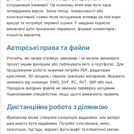
координація інженерії. На кожному етапі має бути одна
затверджена версія. Зміна площі, поверховості або
конструктивної схеми після погодження впливає на пов'язані
аркуші та потребує окремої оцінки. У завданні корисно
визначити дати проміжних перевірок, формат коментарів і
кількість варіантів.
Авторські права та файли
Уточніть, які права отримує замовник і чи можна змінювати
проєкт іншим фахівцем або публікувати його в портфоліо. Для
продовження роботи зазвичай потрібні PDF, редаговані
креслення, 3D-модель і перелік зовнішніх матеріалів. Формати
залежать від команди: DWG, DXF, IFC, RVT, SKP або інші.
Передача вихідних файлів не замінює перевірку місцевим
ліцензованим спеціалістом, якщо цього вимагають правила.
Дистанційна робота з ділянкою
Фрилансер може створити концепцію віддалено, але вихідні
дані мають бути надійними. Потрібні топозйомка, межі,
орієнтація, під'їзди, мережі, фотографії та кліматичні умови.