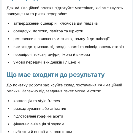
Для «Анімаційний ролик» підготуйте матеріали, які зменшують
припущення та ризик переробки:
затверджений сценарій і ключова дія глядача
брендбук, логотип, палітра та шрифти
референси з поясненням стилю, темпу й деталізації
вимоги до тривалості, роздільності та співвідношень сторін
перевірені тексти, цифри, імена й вимова
умови передачі вихідників і ліцензій
Що має входити до результату
До початку роботи зафіксуйте склад постачання «Анімаційний
ролик». Залежно від завдання пакет може містити:
концепція та style frames
розкадрування або аніматик
підготовлені графічні асети
фінальна анімація зі звуком
субтитри й версії для платформ