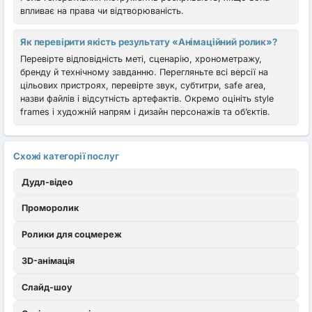
впливає на права чи відтворюваність.
Як перевірити якість результату «Анімаційний ролик»?
Перевірте відповідність меті, сценарію, хронометражу,
бренду й технічному завданню. Перегляньте всі версії на
цільових пристроях, перевірте звук, субтитри, safe area,
назви файлів і відсутність артефактів. Окремо оцініть style
frames і художній напрям і дизайн персонажів та об’єктів.
Схожі категорії послуг
Дудл-відео
Проморолик
Ролики для соцмереж
3D-анімація
Слайд-шоу