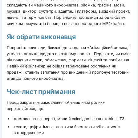
складність анімаційного виробництва, зйомка, графіка, мови,
музика, диктор, субтитри, адаптації платформ, вихідний проєкт,
ліцензії та терміновість. Порівнюйте пропозиції за однаковим
списком результатів і прав, а не за ціною одного MP4-файла.
Як обрати виконавця
Попросіть приклади, близькі до завдання «Анімаційний ролик», і
уточніть роль кандидата в кожному проєкті. Перевірте, чи вміє
він пояснити етапи, обмеження, формати, ліцензії та приймання.
Надійний фрилансер не обіцяє гарантоване охоплення чи
продажі, ставить запитання про вихідники й пропонує тестовий
етап до повного виробництва.
Чек-лист приймання
Перед закриттям замовлення «Анімаційний ролик»
переконайтеся, що:
доставлено всі версії, мови й співвідношення сторін із ТЗ
тексти, цифри, імена, логотипи й контакти збігаються із
затвердженими