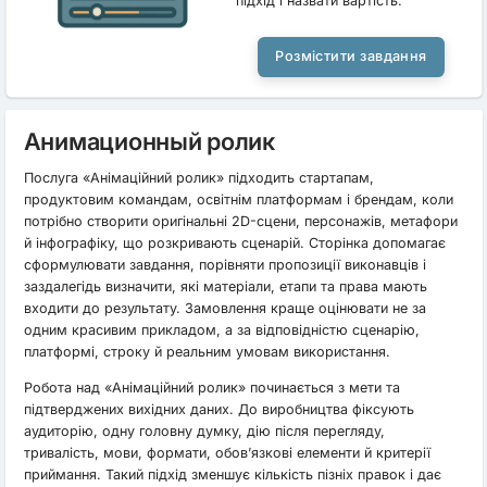
підхід і назвати вартість.
Розмістити завдання
Анимационный ролик
Послуга «Анімаційний ролик» підходить стартапам,
продуктовим командам, освітнім платформам і брендам, коли
потрібно створити оригінальні 2D-сцени, персонажів, метафори
й інфографіку, що розкривають сценарій. Сторінка допомагає
сформулювати завдання, порівняти пропозиції виконавців і
заздалегідь визначити, які матеріали, етапи та права мають
входити до результату. Замовлення краще оцінювати не за
одним красивим прикладом, а за відповідністю сценарію,
платформі, строку й реальним умовам використання.
Робота над «Анімаційний ролик» починається з мети та
підтверджених вихідних даних. До виробництва фіксують
аудиторію, одну головну думку, дію після перегляду,
тривалість, мови, формати, обов’язкові елементи й критерії
приймання. Такий підхід зменшує кількість пізніх правок і дає