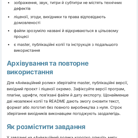
зображення, звук, титри й субтитри не містять технічних
дефектів
ліцензії, згоди, вихідники та права відповідають
домовленості
файли зрозуміло названі й відкриваються в цільовому
процесі
є master, публікаційні копії та інструкція з подальшого
використання
Архівування та повторне
використання
Для «Анімаційний ролик» зберігайте master, публікаційні версії,
вихідний проєкт і ліцензії окремо. Зафіксуйте версії програм,
плагіни, шрифти, пов’язані файли й дату експорту. Щонайменше
дві незалежні копії та README дають змогу оновити текст,
формат або логотип без повного виробництва з нуля. Строк
зберігання вихідників виконавцем погоджують заздалегідь.
Як розмістити завдання
У завданні на «Анімаційний ролик» коротко опишіть мету,