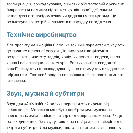
таблиця сцен, розкадрування, аніматик або тестовий фрагмент.
Виправлення помилки відрізняється від нової ідеї, заміни
затвердженого повідомлення чи додавання платформи. Це
розмежування потрібно записати в порядку погодження.
Технічне виробництво
Для проєкту «Анімаційний ролик» технічні параметри фіксують
до початку основної роботи. До виробництва фіксують
роздільність, частоту кадрів, колірний простір, кодеки, alpha-
канал і всі співвідношення сторін. Вертикальні та квадратні
версії планують на розкадруванні, а не отримують випадковим
обрізанням. Тестовий рендер перевіряють після платформного
стиснення.
Звук, музика й субтитри
Звук для «Анімаційний ролик» перевіряють окремо від
зображення. Мовлення має бути розбірливим, музика не
перекриває зміст, а піки не створюють перевантаження. Якщо
ролик дивляться без звуку, ключове повідомлення зберігають
титри й субтитри. Для музики, диктора та ефектів заздалегідь