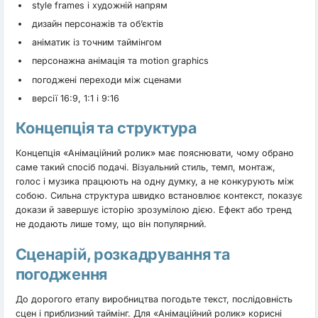
style frames і художній напрям
дизайн персонажів та об’єктів
аніматик із точним таймінгом
персонажна анімація та motion graphics
погоджені переходи між сценами
версії 16:9, 1:1 і 9:16
Концепція та структура
Концепція «Анімаційний ролик» має пояснювати, чому обрано
саме такий спосіб подачі. Візуальний стиль, темп, монтаж,
голос і музика працюють на одну думку, а не конкурують між
собою. Сильна структура швидко встановлює контекст, показує
докази й завершує історію зрозумілою дією. Ефект або тренд
не додають лише тому, що він популярний.
Сценарій, розкадрування та
погодження
До дорогого етапу виробництва погодьте текст, послідовність
сцен і приблизний таймінг. Для «Анімаційний ролик» корисні