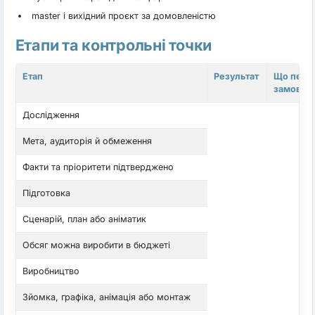
master і вихідний проєкт за домовленістю
Етапи та контрольні точки
Етап
Результат
Що пере
замовни
Дослідження
Мета, аудиторія й обмеження
Факти та пріоритети підтверджено
Підготовка
Сценарій, план або аніматик
Обсяг можна виробити в бюджеті
Виробництво
Зйомка, графіка, анімація або монтаж