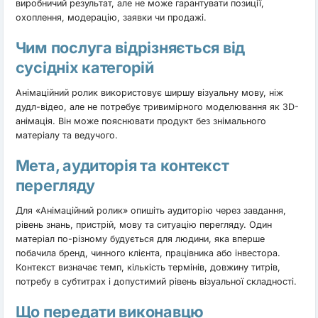
виробничий результат, але не може гарантувати позиції,
охоплення, модерацію, заявки чи продажі.
Чим послуга відрізняється від
сусідніх категорій
Анімаційний ролик використовує ширшу візуальну мову, ніж
дудл-відео, але не потребує тривимірного моделювання як 3D-
анімація. Він може пояснювати продукт без знімального
матеріалу та ведучого.
Мета, аудиторія та контекст
перегляду
Для «Анімаційний ролик» опишіть аудиторію через завдання,
рівень знань, пристрій, мову та ситуацію перегляду. Один
матеріал по-різному будується для людини, яка вперше
побачила бренд, чинного клієнта, працівника або інвестора.
Контекст визначає темп, кількість термінів, довжину титрів,
потребу в субтитрах і допустимий рівень візуальної складності.
Що передати виконавцю