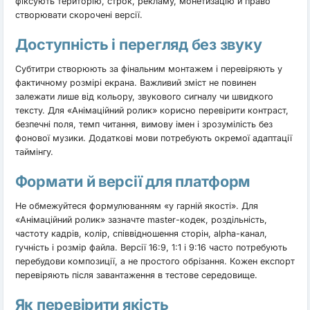
фіксують територію, строк, рекламу, монетизацію й право
створювати скорочені версії.
Доступність і перегляд без звуку
Субтитри створюють за фінальним монтажем і перевіряють у
фактичному розмірі екрана. Важливий зміст не повинен
залежати лише від кольору, звукового сигналу чи швидкого
тексту. Для «Анімаційний ролик» корисно перевірити контраст,
безпечні поля, темп читання, вимову імен і зрозумілість без
фонової музики. Додаткові мови потребують окремої адаптації
таймінгу.
Формати й версії для платформ
Не обмежуйтеся формулюванням «у гарній якості». Для
«Анімаційний ролик» зазначте master-кодек, роздільність,
частоту кадрів, колір, співвідношення сторін, alpha-канал,
гучність і розмір файла. Версії 16:9, 1:1 і 9:16 часто потребують
перебудови композиції, а не простого обрізання. Кожен експорт
перевіряють після завантаження в тестове середовище.
Як перевірити якість