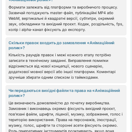
Формати залежать від платформи та виробничого процесу.
Зазвичай погоджують master-файл, публікаційні MP4 або
WebM, вертикальні й квадратні версії, субтитри, окремий
звук, обкладинки та вихідний проєкт. Кодек, роздільність, fps,
колір і alpha-канал фіксують до експорту.
Скільки правок входить до замовлення «Анімаційний
ролик»?
Кількість раундів правок і межі кожного етапу потрібно
записати в технічному завданні. Виправлення помилки
відрізняється від нової концепції, нового сценарію,
додаткової мовної версії або іншої платформи. Коментарі
зручніше збирати одним списком із таймкодами.
Чи передаються вихідні файли та права на «Анімаційний
ролик»?
Це визначають домовленістю до початку виробництва.
Замовник і виконавець окремо фіксують вихідний проєкт,
пов’язані файли, шрифти, ліцензії, музику, зображення, голос і
територію використання. Права на персонажів, ілюстрації,
музику, голос, шрифти та сторонні асети фіксують окремо.
Роль генеративних інструментів розкривають, якщо вона