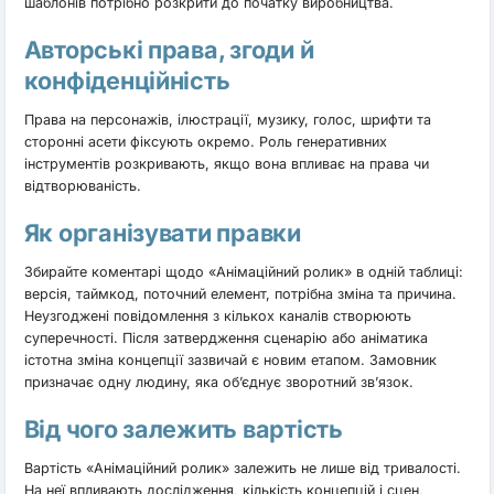
шаблонів потрібно розкрити до початку виробництва.
Авторські права, згоди й
конфіденційність
Права на персонажів, ілюстрації, музику, голос, шрифти та
сторонні асети фіксують окремо. Роль генеративних
інструментів розкривають, якщо вона впливає на права чи
відтворюваність.
Як організувати правки
Збирайте коментарі щодо «Анімаційний ролик» в одній таблиці:
версія, таймкод, поточний елемент, потрібна зміна та причина.
Неузгоджені повідомлення з кількох каналів створюють
суперечності. Після затвердження сценарію або аніматика
істотна зміна концепції зазвичай є новим етапом. Замовник
призначає одну людину, яка об’єднує зворотний зв’язок.
Від чого залежить вартість
Вартість «Анімаційний ролик» залежить не лише від тривалості.
На неї впливають дослідження, кількість концепцій і сцен,