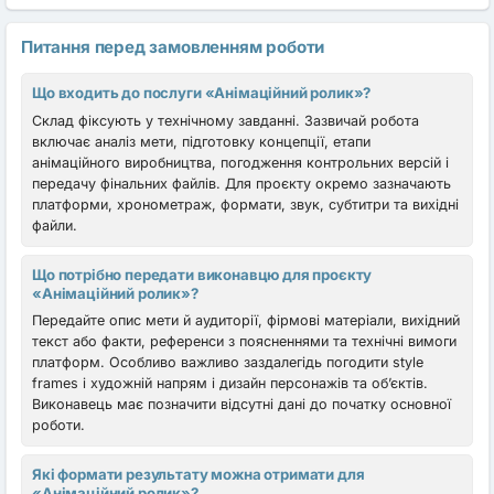
Питання перед замовленням роботи
Що входить до послуги «Анімаційний ролик»?
Склад фіксують у технічному завданні. Зазвичай робота
включає аналіз мети, підготовку концепції, етапи
анімаційного виробництва, погодження контрольних версій і
передачу фінальних файлів. Для проєкту окремо зазначають
платформи, хронометраж, формати, звук, субтитри та вихідні
файли.
Що потрібно передати виконавцю для проєкту
«Анімаційний ролик»?
Передайте опис мети й аудиторії, фірмові матеріали, вихідний
текст або факти, референси з поясненнями та технічні вимоги
платформ. Особливо важливо заздалегідь погодити style
frames і художній напрям і дизайн персонажів та об’єктів.
Виконавець має позначити відсутні дані до початку основної
роботи.
Які формати результату можна отримати для
«Анімаційний ролик»?