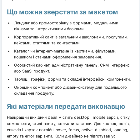
Що можна зверстати за макетом
Лендинг або промосторінку з формами, модальними
вікнами та інтерактивними блоками.
Корпоративний сайт із загальними шаблонами, послугами,
кейсами, статтями та контактами.
Каталог чи інтернет-магазин із картками, фільтрами,
кошиком і станами оформлення замовлення.
Особистий кабінет, адміністративну панель, CRM-інтерфейс
або SaaS-продукт.
Таблиці, графіки, форми та складні інтерфейсні компоненти.
Окремий компонент або дизайн-систему для подальшого
складання продукту.
Які матеріали передати виконавцю
Найкращий вихідний файл містить desktop і mobile версії, сітку,
компоненти, стилі тексту, кольори та стани. Для кнопок, полів,
списків і карток потрібні hover, focus, active, disabled, loading,
empty та error варіанти. Коли дизайнер не підготував усі