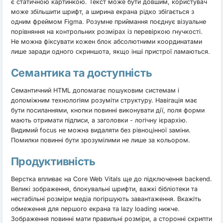
є статичною картинкою. Текст може бути довшим, користувач
може збільшити шрифт, а ширина екрана рідко збігається з
одним фреймом Figma. Розумне приймання поєднує візуальне
порівняння на контрольних розмірах із перевіркою гнучкості.
Не можна фіксувати кожен блок абсолютними координатами
лише заради одного скриншота, якщо інші пристрої ламаються.
Семантика та доступність
Семантичний HTML допомагає пошуковим системам і
допоміжним технологіям розуміти структуру. Навігація має
бути посиланнями, кнопки повинні виконувати дії, поля форми
мають отримати підписи, а заголовки - логічну ієрархію.
Видимий focus не можна видаляти без рівноцінної заміни.
Помилки повинні бути зрозумілими не лише за кольором.
Продуктивність
Верстка впливає на Core Web Vitals ще до підключення backend.
Великі зображення, блокувальні шрифти, важкі бібліотеки та
нестабільні розміри медіа погіршують завантаження. Вкажіть
обмеження для першого екрана та lazy loading нижче.
Зображення повинні мати правильні розміри, а сторонні скрипти