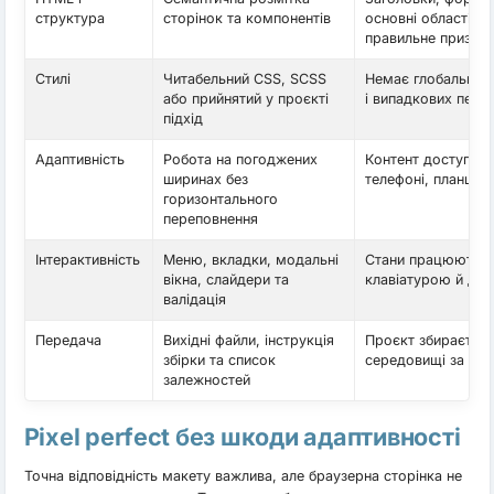
структура
сторінок та компонентів
основні області м
правильне призна
Стилі
Читабельний CSS, SCSS
Немає глобальних 
або прийнятий у проєкті
і випадкових пере
підхід
Адаптивність
Робота на погоджених
Контент доступний
ширинах без
телефоні, планшеті
горизонтального
переповнення
Інтерактивність
Меню, вкладки, модальні
Стани працюють 
вікна, слайдери та
клавіатурою й до
валідація
Передача
Вихідні файли, інструкція
Проєкт збирається
збірки та список
середовищі за інс
залежностей
Pixel perfect без шкоди адаптивності
Точна відповідність макету важлива, але браузерна сторінка не