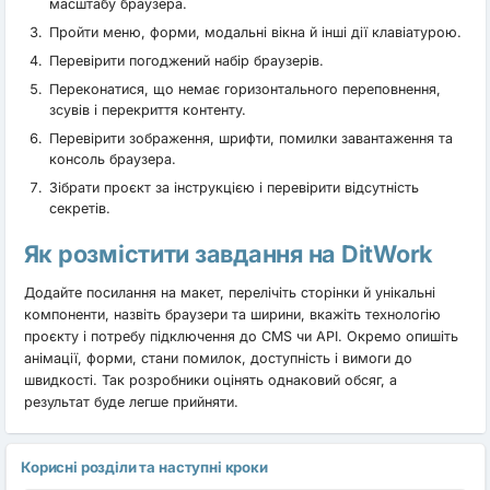
масштабу браузера.
Пройти меню, форми, модальні вікна й інші дії клавіатурою.
Перевірити погоджений набір браузерів.
Переконатися, що немає горизонтального переповнення,
зсувів і перекриття контенту.
Перевірити зображення, шрифти, помилки завантаження та
консоль браузера.
Зібрати проєкт за інструкцією і перевірити відсутність
секретів.
Як розмістити завдання на DitWork
Додайте посилання на макет, перелічіть сторінки й унікальні
компоненти, назвіть браузери та ширини, вкажіть технологію
проєкту і потребу підключення до CMS чи API. Окремо опишіть
анімації, форми, стани помилок, доступність і вимоги до
швидкості. Так розробники оцінять однаковий обсяг, а
результат буде легше прийняти.
Корисні розділи та наступні кроки