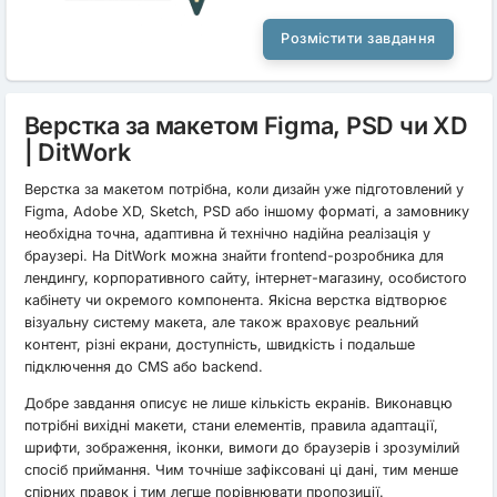
Розмістити завдання
Верстка за макетом Figma, PSD чи XD
| DitWork
Верстка за макетом потрібна, коли дизайн уже підготовлений у
Figma, Adobe XD, Sketch, PSD або іншому форматі, а замовнику
необхідна точна, адаптивна й технічно надійна реалізація у
браузері. На DitWork можна знайти frontend-розробника для
лендингу, корпоративного сайту, інтернет-магазину, особистого
кабінету чи окремого компонента. Якісна верстка відтворює
візуальну систему макета, але також враховує реальний
контент, різні екрани, доступність, швидкість і подальше
підключення до CMS або backend.
Добре завдання описує не лише кількість екранів. Виконавцю
потрібні вихідні макети, стани елементів, правила адаптації,
шрифти, зображення, іконки, вимоги до браузерів і зрозумілий
спосіб приймання. Чим точніше зафіксовані ці дані, тим менше
спірних правок і тим легше порівнювати пропозиції.