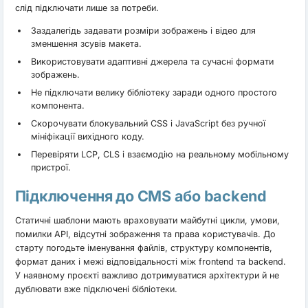
слід підключати лише за потреби.
Заздалегідь задавати розміри зображень і відео для
зменшення зсувів макета.
Використовувати адаптивні джерела та сучасні формати
зображень.
Не підключати велику бібліотеку заради одного простого
компонента.
Скорочувати блокувальний CSS і JavaScript без ручної
мініфікації вихідного коду.
Перевіряти LCP, CLS і взаємодію на реальному мобільному
пристрої.
Підключення до CMS або backend
Статичні шаблони мають враховувати майбутні цикли, умови,
помилки API, відсутні зображення та права користувачів. До
старту погодьте іменування файлів, структуру компонентів,
формат даних і межі відповідальності між frontend та backend.
У наявному проєкті важливо дотримуватися архітектури й не
дублювати вже підключені бібліотеки.