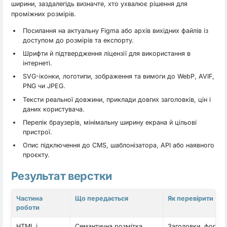
ширини, заздалегідь визначте, хто ухвалює рішення для
проміжних розмірів.
Посилання на актуальну Figma або архів вихідних файлів із
доступом до розмірів та експорту.
Шрифти й підтвердження ліцензії для використання в
інтернеті.
SVG-іконки, логотипи, зображення та вимоги до WebP, AVIF,
PNG чи JPEG.
Тексти реальної довжини, приклади довгих заголовків, цін і
даних користувача.
Перелік браузерів, мінімальну ширину екрана й цільові
пристрої.
Опис підключення до CMS, шаблонізатора, API або наявного
проєкту.
Результат верстки
Частина
Що передається
Як перевірити
роботи
HTML і
Семантична розмітка
Заголовки, форми,