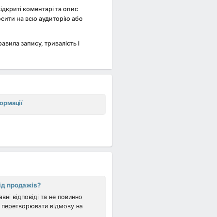
ідкриті коментарі та опис
осити на всю аудиторію або
равила запису, тривалість і
формації
ід продажів?
вні відповіді та не повинно
 перетворювати відмову на