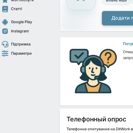
Вільна ніша
Статті
Додати 
Google Play
Instagram
Потр
Підтримка
Опиші
Параметри
запро
Телефонный опрос
Телефонне опитування на DitWork в