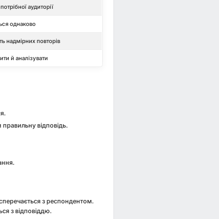
потрібної аудиторії
ться однаково
ь надмірних повторів
ти й аналізувати
я.
 правильну відповідь.
ання.
 сперечається з респондентом.
ся з відповіддю.