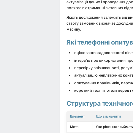
актуалізації даних і проведення д
полягає в отриманні зіставних від
Якість дослідження залежить від ви
старту замовник визначає дослідниц
масиву.
Які телефонні опит
оцінювання задоволеності післ
інтерв’ю про використання про
перевірку впізнаваності, розум
актуалізацію неплатіжних конт
опитування працівників, партне
короткий тест гіпотези перед
Структура технічног
Елемент
Що визначити
Мета
Яке рішення приймат