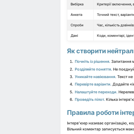
Вибірка
Критерії включення, 
Анкета
Точний текст, варіант
Спроби
Час, кількість дзвінкі
Дані
Коди, коментарі, іде
Як створити нейтрал
Почніть із рішення.
Запитання ма
Розділяйте поняття.
Не поєднуйт
Уникайте навіювання.
Текст не
Перевірте варіанти.
Додайте «ін
Налаштуйте переходи.
Нерелев
Проведіть пілот.
Кілька інтерв’
Правила роботи інт
Інтерв’юер називає організацію, к
Вільний коментар записується макс