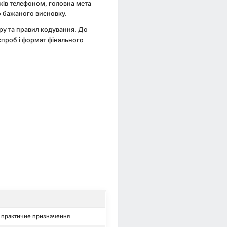
ажів телефоном, головна мета
о бажаного висновку.
еру та правил кодування. До
 спроб і формат фінального
;
 практичне призначення