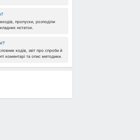
ю?
реходів, пропуски, розподіли
окладних нотаток.
чі?
ловник кодів, звіт про спроби й
иті коментарі та опис методики.