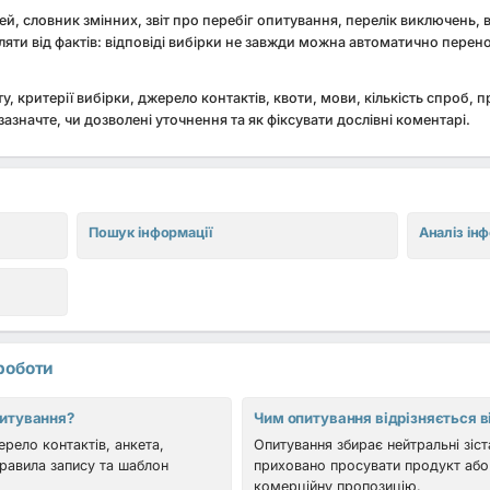
ей, словник змінних, звіт про перебіг опитування, перелік виключень, в
ляти від фактів: відповіді вибірки не завжди можна автоматично перен
у, критерії вибірки, джерело контактів, квоти, мови, кількість спроб, п
азначте, чи дозволені уточнення та як фіксувати дослівні коментарі.
Пошук інформації
Аналіз ін
роботи
питування?
Чим опитування відрізняється в
ерело контактів, анкета,
Опитування збирає нейтральні зіста
правила запису та шаблон
приховано просувати продукт або
комерційну пропозицію.