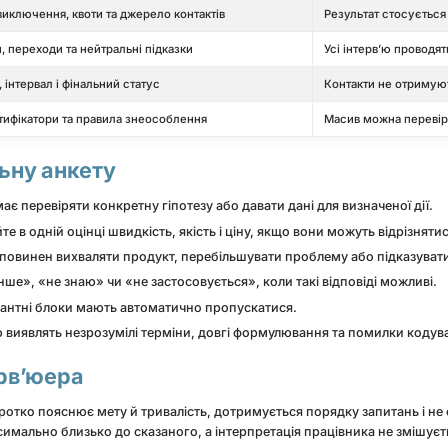
виключення, квоти та джерело контактів
Результат стосується 
и, переходи та нейтральні підказки
Усі інтерв’ю проводя
в, інтервал і фінальний статус
Контакти не отримуют
нтифікатори та правила знеособлення
Масив можна перевіри
ьну анкету
є перевіряти конкретну гіпотезу або давати дані для визначеної дії.
е в одній оцінці швидкість, якість і ціну, якщо вони можуть відрізнятис
 повинен вихваляти продукт, перебільшувати проблему або підказувати
ше», «не знаю» чи «не застосовується», коли такі відповіді можливі.
антні блоки мають автоматично пропускатися.
ю виявлять незрозумілі терміни, довгі формулювання та помилки кодув
ерв’юера
оротко пояснює мету й тривалість, дотримується порядку запитань і не
имально близько до сказаного, а інтерпретація працівника не змішуєть