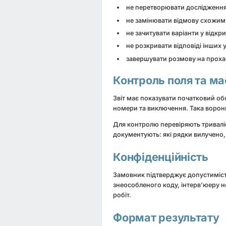
не перетворювати дослідженн
не замінювати відмову схожим 
не зачитувати варіанти у відкр
не розкривати відповіді інших 
завершувати розмову на проха
Контроль поля та м
Звіт має показувати початковий обс
номери та виключення. Така воронк
Для контролю перевіряють триваліс
документують: які рядки вилучено, 
Конфіденційність
Замовник підтверджує допустиміст
знеособленого коду, інтерв’юеру не
робіт.
Формат результату