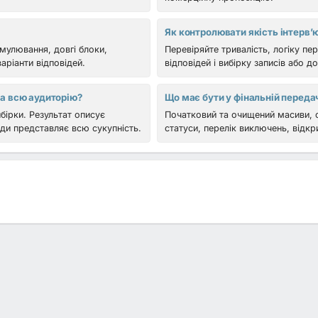
Як контролювати якість інтерв’
рмулювання, довгі блоки,
Перевіряйте тривалість, логіку пе
аріанти відповідей.
відповідей і вибірку записів або д
а всю аудиторію?
Що має бути у фінальній переда
бірки. Результат описує
Початковий та очищений масиви, с
ди представляє всю сукупність.
статуси, перелік виключень, відкр