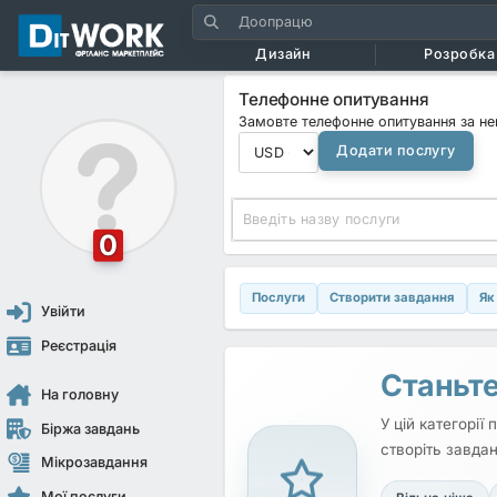
Дизайн
Розробка 
Телефонне опитування
Замовте телефонне опитування за ней
Додати послугу
0
Послуги
Створити завдання
Як
Увійти
Реєстрація
Станьте
На головну
У цій категорії
Біржа завдань
створіть завдан
Мікрозавдання
Мої послуги