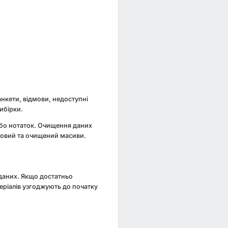
анкети, відмови, недоступні
ибірки.
 або нотаток. Очищення даних
тковий та очищений масиви.
 даних. Якщо достатньо
теріалів узгоджують до початку