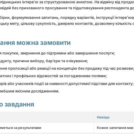
ослідницьких інтерв’ю за структурованою анкетою. На відміну від прод
повідей без прихованого просування та підштовхування респондента д
бірки, формулювання запитань, порядку варіантів, інструкції інтерв’ю
ьку мету, цільову сукупність, джерело контактів, дозволену кількість
ування можна замовити
я покупки, звернення до підтримки або завершення послуги;
дукту, причини вибору, бар’єри та очікування;
іння пропозиції або реакції на концепцію без продажу під час розмови
актних і профільних відомостей за погодженими полями;
рів або учасників події за наявності допустимої підстави для контакту;
 глибшим якісним дослідженням.
о завдання
Навіщо
иметься за результатами
Кожне запитання має