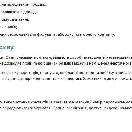
я на прихований продаж;
варіантом відповіді;
итому запитанні;
учасників;
ння респондента та фіксувати заборону повторного контакту.
асиву
яг бази, унікальні контакти, кількість спроб, завершені й незавершені 
а дозволяє правильно оцінити розмір і можливе зміщення фактичної в
ть, логіку переходів, пропуски, шаблонні повтори та вибірку записів
які відповіді перекодовано і на якій підставі. Замовник отримує поча
ь використання контактів і визначає мінімальний набір персональних
 передають зайві відомості. Запис, зберігання, доступ і видалення ма