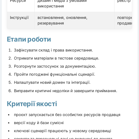
Ресурси
дизайн і медіа з умовами
реєстр ліц
використання
Інструкції
встановлення, оновлення,
повторення
резервування
продавця
Етапи роботи
Зафіксувати склад і права використання.
Отримати матеріали в тестове середовище.
Розгорнути застосунок за документацією.
Пройти погоджені функціональні сценарії.
Налаштувати новий домен та інтеграції.
Виправити критичні недоліки й завершити приймання.
Критерії якості
проєкт запускається без особистих ресурсів продавця
версії коду й бази сумісні
ключові сценарії працюють у новому середовищі
секрети та персональні дані не включені до пакета