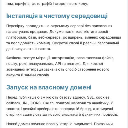
тем, шрифтів, фотографій і стороннього коду.
Інсталяція в чистому середовищі
Перевірку проводять на окремому сервері без прихованих
налаштувань продавця. Документація має містити версії
платформи, бази, веб-сервера, розширень, змінних середовища
та послідовність команд. Секретні ключі й реальні персональні
дані вилучають із пакета.
Фахівець тестує міграції, авторизацію, завантаження файлів,
пошту, ролі, планувальник, API та платежі. Для кожної
зовнішньої інтеграції зазначають спосіб створення нового
акаунта й заміни ключів.
Запуск на власному домені
Перед публікацією змінюють базову адресу, SSL, cookies,
callback URL, CORS, OAuth, поштові шаблони та аналітику. У
текстах і дизайні прибирають попередній бренд, а юридичні
сторінки адаптують до нового власника й фактичних процесів.
Новий домен починає власну історію видимості. Показники