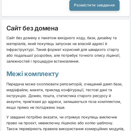
Розмістити завдання
Сайт без домена
Сайт без домену є пакетом вихідного коду, бази, дизайну та
матеріалів, який покупець запускає на власній адресі й
інфраструктурі. Такий формат корисний для швидкого старту
або подальшої розробки, але потребує точного опису ліцензії,
залежностей і процедури встановлення.
Межі комплекту
Передача може охоплювати репозиторій, очищений дамп бази,
медіафайли, макети, приклад конфігурації, тестові дані та
інструкцію. Домен, пошта, статистика старого ресурсу й
акаунти, прив’язані до адреси, залишаються поза комплектом,
якщо прямо не погоджено інше.
У завданні потрібно вказати, чи отримує покупець виключне
право на проєкт, невиключну ліцензію або копію шаблону.
Також перевіряють правила використання комерційних модулів,