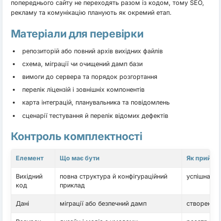
попереднього сайту не переходять разом із кодом, тому SEO,
рекламу та комунікацію планують як окремий етап.
Матеріали для перевірки
репозиторій або повний архів вихідних файлів
схема, міграції чи очищений дамп бази
вимоги до сервера та порядок розгортання
перелік ліцензій і зовнішніх компонентів
карта інтеграцій, планувальника та повідомлень
сценарії тестування й перелік відомих дефектів
Контроль комплектності
Елемент
Що має бути
Як прийма
Вихідний
повна структура й конфігураційний
успішна зб
код
приклад
Дані
міграції або безпечний дамп
створення 