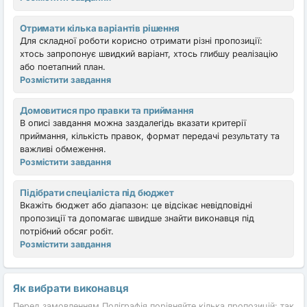
Отримати кілька варіантів рішення
Для складної роботи корисно отримати різні пропозиції:
хтось запропонує швидкий варіант, хтось глибшу реалізацію
або поетапний план.
Розмістити завдання
Домовитися про правки та приймання
В описі завдання можна заздалегідь вказати критерії
приймання, кількість правок, формат передачі результату та
важливі обмеження.
Розмістити завдання
Підібрати спеціаліста під бюджет
Вкажіть бюджет або діапазон: це відсікає невідповідні
пропозиції та допомагає швидше знайти виконавця під
потрібний обсяг робіт.
Розмістити завдання
Як вибрати виконавця
Перед замовленням Поліграфія порівняйте кілька пропозицій: так