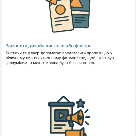
Які файли отримає клієнт?
Зазвичай це PDF/X для друку та
JPG/PNG для перегляду.
Чи можна замовити кілька форматів
одразу?
Так, виконавці часто пропонують комбо-пакети.
Чи
узгоджується макет із друкарнею?
За потреби дизайнер
адаптує файли під вимоги конкретної друкарні.
Почнімо
Замовити дизайн листівки або флаєра
Листівки та флаєр допомагає представити пропозицію у
Обирайте розділ «Поліграфія», знаходьте дизайнера або
фізичному або електронному форматі так, щоб зміст був
зрозумілим, а макет можна було безпечно пер...
розміщуйте свою послугу - і отримуйте друковані матеріали,
що підсилюють ваш бізнес.