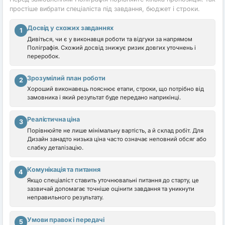
простіше вибрати спеціаліста під завдання, бюджет і строки.
Досвід у схожих завданнях
1
Дивіться, чи є у виконавця роботи та відгуки за напрямом
Поліграфія. Схожий досвід знижує ризик довгих уточнень і
переробок.
Зрозумілий план роботи
2
Хороший виконавець пояснює етапи, строки, що потрібно від
замовника і який результат буде передано наприкінці.
Реалістична ціна
3
Порівнюйте не лише мінімальну вартість, а й склад робіт. Для
Дизайн занадто низька ціна часто означає неповний обсяг або
слабку деталізацію.
Комунікація та питання
4
Якщо спеціаліст ставить уточнювальні питання до старту, це
зазвичай допомагає точніше оцінити завдання та уникнути
неправильного результату.
Умови правок і передачі
5