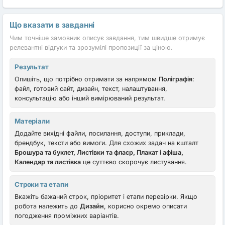
Що вказати в завданні
Чим точніше замовник описує завдання, тим швидше отримує
релевантні відгуки та зрозумілі пропозиції за ціною.
Результат
Опишіть, що потрібно отримати за напрямом
Поліграфія
:
файл, готовий сайт, дизайн, текст, налаштування,
консультацію або інший вимірюваний результат.
Матеріали
Додайте вихідні файли, посилання, доступи, приклади,
брендбук, тексти або вимоги. Для схожих задач на кшталт
Брошура та буклет, Листівки та флаєр, Плакат і афіша,
Календар та листівка
це суттєво скорочує листування.
Строки та етапи
Вкажіть бажаний строк, пріоритет і етапи перевірки. Якщо
робота належить до
Дизайн
, корисно окремо описати
погодження проміжних варіантів.