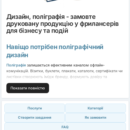
Дизайн, поліграфія - замовте
друковану продукцію у фрилансерів
для бізнесу та подій
Навіщо потрібен поліграфічний
дизайн
Поліграфія
залишається ефективним каналом офлайн-
комунікацій. Візитки, буклети, плакати, каталоги, сертифікати чи
листівки створюють імідж бренду, формують довіру та
залишають відчутний слід. Професійний
дизайн поліграфії
Показати повністю
перетворює друковану продукцію на інструмент продажу й
промоції. У цій категорії ви можете знайти виконавців або
додати свої послуги як фрилансер.
Послуги
Категорiї
Які послуги доступні
Створити завдання
Як замовити
Фрилансери розробляють фірмові візитки, буклети та брошури,
FAQ
рекламні постери, сертифікати, меню, каталоги товарів,