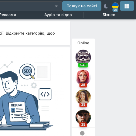
Пошук на сайті
UK
Реклама
Аудіо та відео
Бізнес
ії. Відкрийте категорію, щоб
Online
545
35
35
35