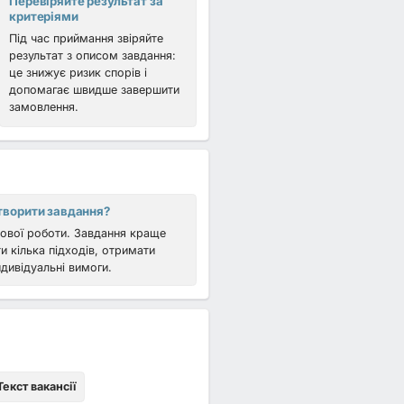
Перевіряйте результат за
критеріями
Під час приймання звіряйте
результат з описом завдання:
це знижує ризик спорів і
допомагає швидше завершити
замовлення.
творити завдання?
пової роботи. Завдання краще
и кілька підходів, отримати
ндивідуальні вимоги.
екст вакансії