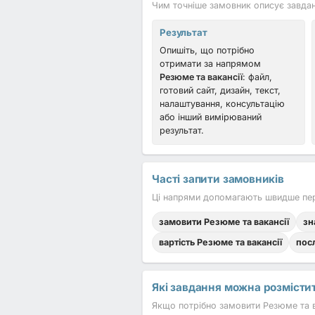
Чим точніше замовник описує завданн
Результат
Опишіть, що потрібно
отримати за напрямом
Резюме та вакансії
: файл,
готовий сайт, дизайн, текст,
налаштування, консультацію
або інший вимірюваний
результат.
Часті запити замовників
Ці напрями допомагають швидше пере
замовити Резюме та вакансії
зн
вартість Резюме та вакансії
пос
Які завдання можна розмісти
Якщо потрібно замовити Резюме та вак