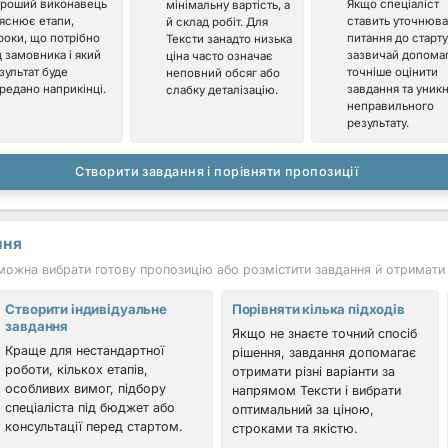
роший виконавець
Якщо спеціаліст
мінімальну вартість, а
яснює етапи,
ставить уточнюва
й склад робіт. Для
роки, що потрібно
питання до старту
Тексти занадто низька
д замовника і який
зазвичай допома
ціна часто означає
зультат буде
точніше оцінити
неповний обсяг або
редано наприкінці.
завдання та уник
слабку деталізацію.
неправильного
результату.
Створити завдання і порівняти пропозиції
ння
ожна вибрати готову пропозицію або розмістити завдання й отримати в
Створити індивідуальне
Порівняти кілька підходів
завдання
Якщо не знаєте точний спосіб
Краще для нестандартної
рішення, завдання допомагає
роботи, кількох етапів,
отримати різні варіанти за
особливих вимог, підбору
напрямом Тексти і вибрати
спеціаліста під бюджет або
оптимальний за ціною,
консультації перед стартом.
строками та якістю.