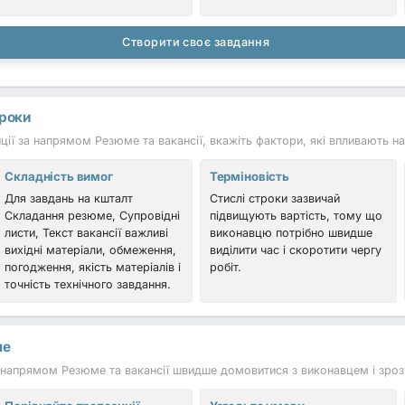
Створити своє завдання
троки
ї за напрямом Резюме та вакансії, вкажіть фактори, які впливають на 
Складність вимог
Терміновість
Для завдань на кшталт
Стислі строки зазвичай
Складання резюме, Супровідні
підвищують вартість, тому що
листи, Текст вакансії важливі
виконавцю потрібно швидше
вихідні матеріали, обмеження,
виділити час і скоротити чергу
погодження, якість матеріалів і
робіт.
точність технічного завдання.
ше
напрямом Резюме та вакансії швидше домовитися з виконавцем і зрозу