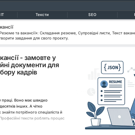
IT
Тексти
SEO
кансії
«Резюме та вакансії»: Складання резюме, Супровідні листи, Текст ваканс
творити завдання для свого проєкту.
кансії - замовте у
йні документи для
бору кадрів
ку праці. Воно має швидко
есятків інших. А чітко
знайти потрібного спеціаліста й
 Професійні тексти роблять процес