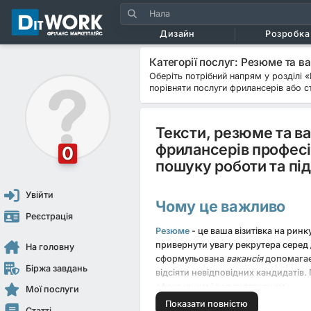
Дизайн
Розробка 
Категорії послуг: Резюме та ва
Оберіть потрібний напрям у розділі 
порівняти послуги фрилансерів або с
Тексти, резюме та ва
фрилансерів професі
0
пошуку роботи та під
Увійти
Чому це важливо
Реєстрація
Резюме
- це ваша візитівка на рин
привернути увагу рекрутера серед д
На головну
сформульована
вакансія
допомагає 
Біржа завдань
відсіяти невідповідних кандидатів.
ефективним і результативним.
Мої послуги
Показати повністю
Статті