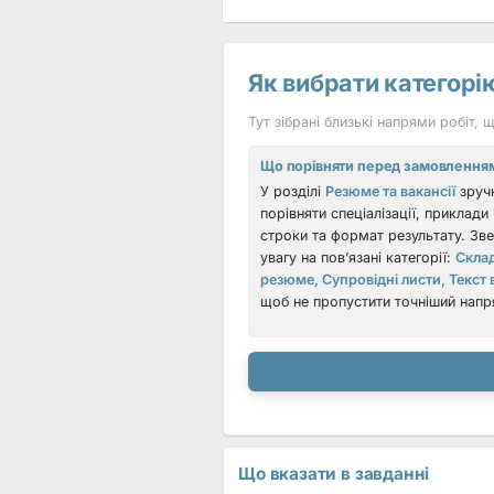
FAQ
Чи можна скласти резюме англійс
Як вибрати категорію
перекладу.
Чи підходять тексти дл
системи автоматичного відбору.
Що
Тут зібрані близькі напрями робіт,
досвід, навички та бажану посаду.
Що порівняти перед замовлення
Почнімо
У розділі
Резюме та вакансії
зруч
порівняти спеціалізації, приклади 
Обирайте фахівця або розміщуйте 
строки та формат результату. Зве
та вакансії
, які допомагають знайт
увагу на пов’язані категорії:
Скла
резюме, Супровідні листи, Текст 
щоб не пропустити точніший напр
Що вказати в завданні