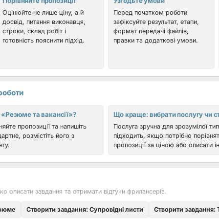
Порівняйте пропозиції
Узгодьте умови
Оцінюйте не лише ціну, а й
Перед початком роботи
досвід, питання виконавця,
зафіксуйте результат, етапи,
строки, склад робіт і
формат передачі файлів,
готовність пояснити підхід.
правки та додаткові умови.
роботи
 «Резюме та вакансії»?
Що краще: вибрати послугу чи с
вняйте пропозиції та напишіть
Послуга зручна для зрозумілої ти
ртне, розмістіть його з
підходить, якщо потрібно порівнят
ету.
пропозиції за ціною або описати і
ко описати завдання та отримати відгуки фрилансерів.
езюме
Створити завдання: Супровідні листи
Створити завдання: Т