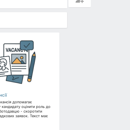
нсії
акансія допомагає
 кандидату оцінити роль до
оботодавцю - скоротити
падкових заявок. Текст має