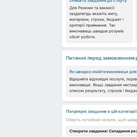
Опишіть завдання до старту
Для Резюме та вакансії
заздалегідь вкажіть мету,
матеріали, строки, бюджет і
критерії приймання. Так
виконавець швидше розуміє
обсяг роботи.
Питання перед замовленням 
Як швидко знайти виконавця для
Відкрийте відповідні послуги, порі
виконавцю. Якщо завдання нестанда
описом результату, строків і бюдж
Популярні завдання в цій категорії
Оберіть потрібний напрям, щоб швид
Створити завдання: Складання р