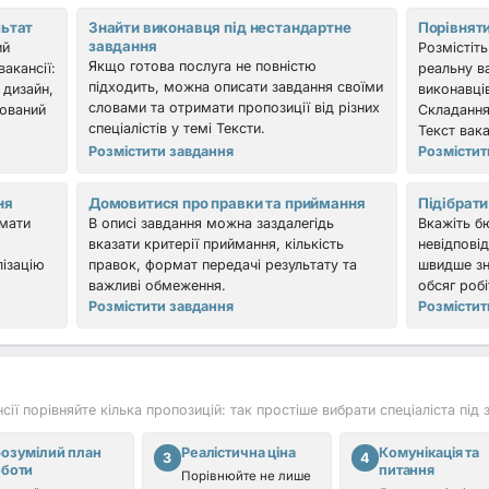
льтат
Знайти виконавця під нестандартне
Порівняти
завдання
ий
Розмістіт
Якщо готова послуга не повністю
акансії:
реальну ва
підходить, можна описати завдання своїми
 дизайн,
виконавці
словами та отримати пропозиції від різних
рюваний
Складання
спеціалістів у темі Тексти.
Текст вака
Розмістити завдання
Розмістит
ня
Домовитися про правки та приймання
Підібрати
имати
В описі завдання можна заздалегідь
Вкажіть бю
вказати критерії приймання, кількість
невідповід
лізацію
правок, формат передачі результату та
швидше зн
важливі обмеження.
обсяг робі
Розмістити завдання
Розмістит
ї порівняйте кілька пропозицій: так простіше вибрати спеціаліста під 
озумілий план
Реалістична ціна
Комунікація та
3
4
оботи
питання
Порівнюйте не лише