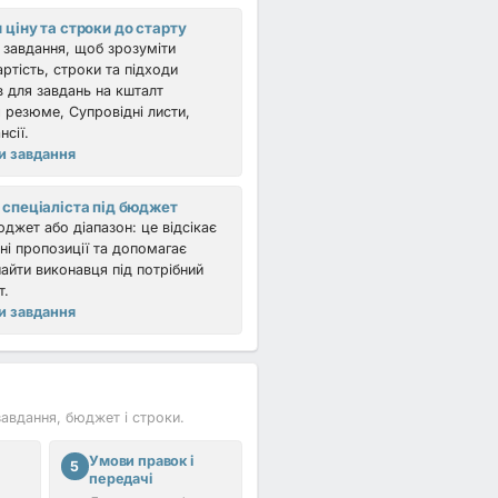
 ціну та строки до старту
ь завдання, щоб зрозуміти
ртість, строки та підходи
в для завдань на кшталт
 резюме, Супровідні листи,
нсії.
и завдання
 спеціаліста під бюджет
джет або діапазон: це відсікає
ні пропозиції та допомагає
айти виконавця під потрібний
т.
и завдання
завдання, бюджет і строки.
Умови правок і
5
передачі