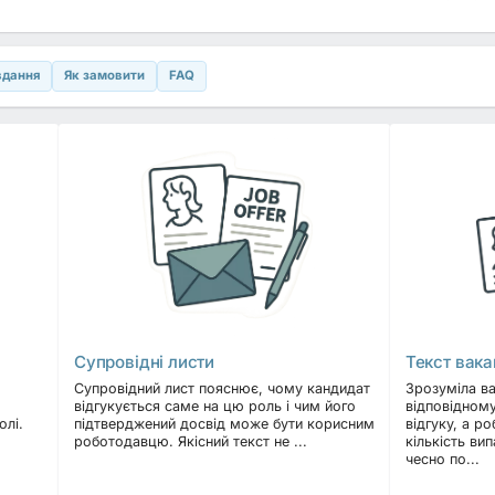
рію «Тексти, резюме
вдання
Як замовити
FAQ
різних сфер, адаптують під
 листи та профілі в LinkedIn. У цій
ксти вакансій для сайтів пошуку
орталів компаній. Доступна
інші мови.
ання інтерв’ю чи підбір персоналу.
або вимоги до кандидата. Додайте
Чим детальніше завдання, тим
Супровідні листи
Текст вака
ерів
Супровідний лист пояснює, чому кандидат
Зрозуміла в
відгукується саме на цю роль і чим його
відповідному
 → структура → редагування →
олі.
підтверджений досвід може бути корисним
відгуку, а р
имує клієнт: файл у Word/PDF,
роботодавцю. Якісний текст не ...
кількість ви
 Додайте приклади кейсів із відгуками
чесно по...
 працевлаштувань.