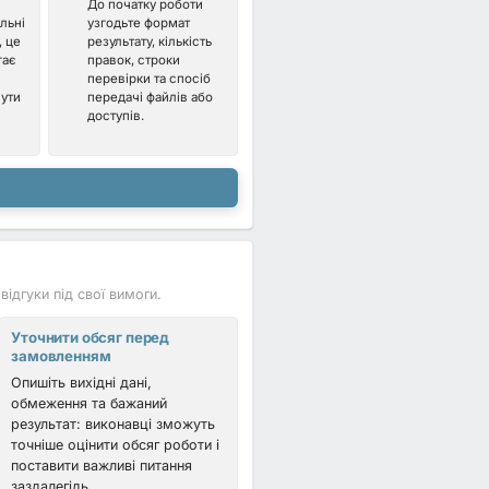
До початку роботи
льні
узгодьте формат
, це
результату, кількість
гає
правок, строки
перевірки та спосіб
нути
передачі файлів або
доступів.
ідгуки під свої вимоги.
Уточнити обсяг перед
замовленням
Опишіть вихідні дані,
обмеження та бажаний
результат: виконавці зможуть
точніше оцінити обсяг роботи і
поставити важливі питання
заздалегідь.