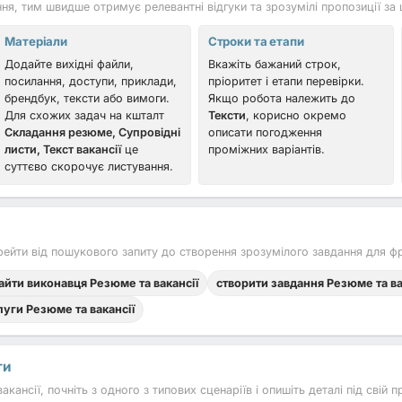
я, тим швидше отримує релевантні відгуки та зрозумілі пропозиції за 
Матеріали
Строки та етапи
Додайте вихідні файли,
Вкажіть бажаний строк,
посилання, доступи, приклади,
пріоритет і етапи перевірки.
брендбук, тексти або вимоги.
Якщо робота належить до
Для схожих задач на кшталт
Тексти
, корисно окремо
Складання резюме, Супровідні
описати погодження
листи, Текст вакансії
це
проміжних варіантів.
суттєво скорочує листування.
йти від пошукового запиту до створення зрозумілого завдання для фр
айти виконавця Резюме та вакансії
створити завдання Резюме та ва
луги Резюме та вакансії
ти
ансії, почніть з одного з типових сценаріїв і опишіть деталі під свій п