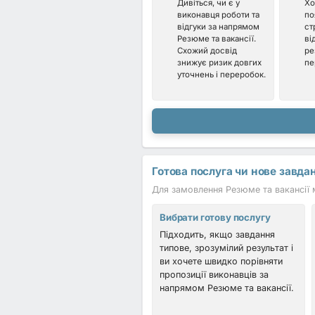
Дивіться, чи є у
Хо
виконавця роботи та
по
відгуки за напрямом
ст
Резюме та вакансії.
ві
Схожий досвід
ре
знижує ризик довгих
пе
уточнень і переробок.
Готова послуга чи нове завда
Для замовлення Резюме та вакансії м
Вибрати готову послугу
Підходить, якщо завдання
типове, зрозумілий результат і
ви хочете швидко порівняти
пропозиції виконавців за
напрямом Резюме та вакансії.