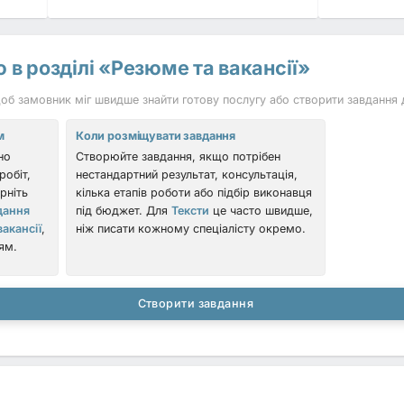
ькою?
Так, доступна послуга
 в розділі «Резюме та вакансії»
я ATS?
Так, вони оптимізуються під
 потрібно від замовника?
Дані про
 щоб замовник міг швидше знайти готову послугу або створити завдання 
м
Коли розміщувати завдання
но
Створюйте завдання, якщо потрібен
робіт,
нестандартний результат, консультація,
власну послугу - отримаєте
резюме
рніть
кілька етапів роботи або підбір виконавця
и роботу чи ідеального кандидата.
дання
під бюджет. Для
Тексти
це часто швидше,
вакансії
,
ніж писати кожному спеціалісту окремо.
ям.
Створити завдання