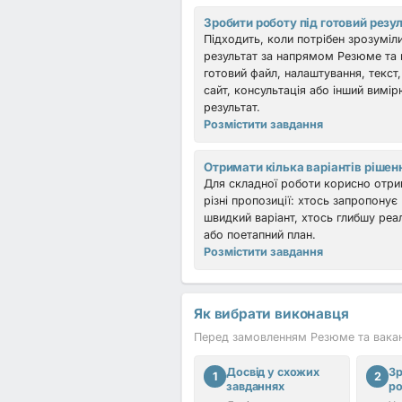
Зробити роботу під готовий резу
Підходить, коли потрібен зрозуміл
результат за напрямом Резюме та в
готовий файл, налаштування, текст,
сайт, консультація або інший вимі
результат.
Розмістити завдання
Отримати кілька варіантів рішен
Для складної роботи корисно отр
різні пропозиції: хтось запропонує
швидкий варіант, хтось глибшу реа
або поетапний план.
Розмістити завдання
Як вибрати виконавця
Перед замовленням Резюме та вакансі
Досвід у схожих
Зр
1
2
завданнях
р