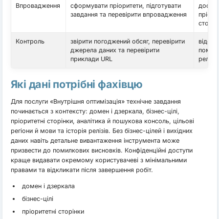
Впровадження
сформувати пріоритети, підготувати
доступ
завдання та перевірити впровадження
пріори
сторін
Контроль
звірити погоджений обсяг, перевірити
відсут
джерела даних та перевірити
помило
приклади URL
релізу
Які дані потрібні фахівцю
Для послуги «Внутрішня оптимізація» технічне завдання
починається з контексту: домен і дзеркала, бізнес-цілі,
пріоритетні сторінки, аналітика й пошукова консоль, цільові
регіони й мови та історія релізів. Без бізнес-цілей і вихідних
даних навіть детальне вивантаження інструмента може
призвести до помилкових висновків. Конфіденційні доступи
краще видавати окремому користувачеві з мінімальними
правами та відкликати після завершення робіт.
домен і дзеркала
бізнес-цілі
пріоритетні сторінки