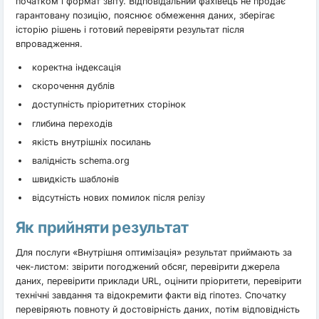
початком і формат звіту. Відповідальний фахівець не продає
гарантовану позицію, пояснює обмеження даних, зберігає
історію рішень і готовий перевіряти результат після
впровадження.
коректна індексація
скорочення дублів
доступність пріоритетних сторінок
глибина переходів
якість внутрішніх посилань
валідність schema.org
швидкість шаблонів
відсутність нових помилок після релізу
Як прийняти результат
Для послуги «Внутрішня оптимізація» результат приймають за
чек-листом: звірити погоджений обсяг, перевірити джерела
даних, перевірити приклади URL, оцінити пріоритети, перевірити
технічні завдання та відокремити факти від гіпотез. Спочатку
перевіряють повноту й достовірність даних, потім відповідність