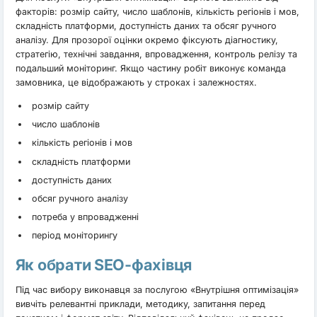
факторів: розмір сайту, число шаблонів, кількість регіонів і мов,
складність платформи, доступність даних та обсяг ручного
аналізу. Для прозорої оцінки окремо фіксують діагностику,
стратегію, технічні завдання, впровадження, контроль релізу та
подальший моніторинг. Якщо частину робіт виконує команда
замовника, це відображають у строках і залежностях.
розмір сайту
число шаблонів
кількість регіонів і мов
складність платформи
доступність даних
обсяг ручного аналізу
потреба у впровадженні
період моніторингу
Як обрати SEO-фахівця
Під час вибору виконавця за послугою «Внутрішня оптимізація»
вивчіть релевантні приклади, методику, запитання перед