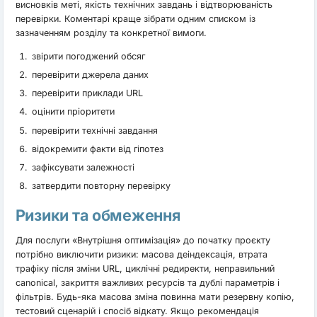
висновків меті, якість технічних завдань і відтворюваність
перевірки. Коментарі краще зібрати одним списком із
зазначенням розділу та конкретної вимоги.
звірити погоджений обсяг
перевірити джерела даних
перевірити приклади URL
оцінити пріоритети
перевірити технічні завдання
відокремити факти від гіпотез
зафіксувати залежності
затвердити повторну перевірку
Ризики та обмеження
Для послуги «Внутрішня оптимізація» до початку проєкту
потрібно виключити ризики: масова деіндексація, втрата
трафіку після зміни URL, циклічні редиректи, неправильний
canonical, закриття важливих ресурсів та дублі параметрів і
фільтрів. Будь-яка масова зміна повинна мати резервну копію,
тестовий сценарій і спосіб відкату. Якщо рекомендація