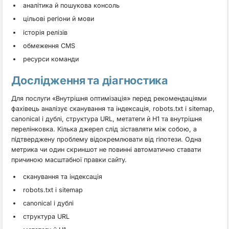
аналітика й пошукова консоль
цільові регіони й мови
історія релізів
обмеження CMS
ресурси команди
Дослідження та діагностика
Для послуги «Внутрішня оптимізація» перед рекомендаціями
фахівець аналізує сканування та індексація, robots.txt і sitemap,
canonical і дублі, структура URL, метатеги й H1 та внутрішня
перелінковка. Кілька джерел слід зіставляти між собою, а
підтверджену проблему відокремлювати від гіпотези. Одна
метрика чи один скриншот не повинні автоматично ставати
причиною масштабної правки сайту.
сканування та індексація
robots.txt і sitemap
canonical і дублі
структура URL