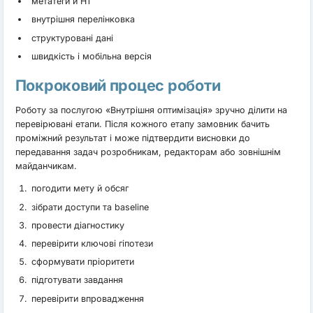
метатеги й H1
внутрішня перелінковка
структуровані дані
швидкість і мобільна версія
Покроковий процес роботи
Роботу за послугою «Внутрішня оптимізація» зручно ділити на
перевірювані етапи. Після кожного етапу замовник бачить
проміжний результат і може підтвердити висновки до
передавання задач розробникам, редакторам або зовнішнім
майданчикам.
погодити мету й обсяг
зібрати доступи та baseline
провести діагностику
перевірити ключові гіпотези
сформувати пріоритети
підготувати завдання
перевірити впровадження