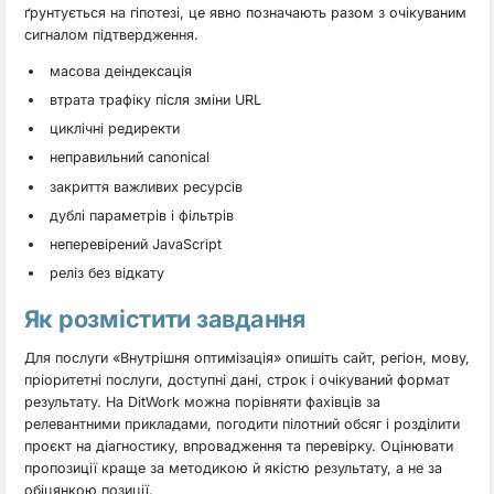
ґрунтується на гіпотезі, це явно позначають разом з очікуваним
сигналом підтвердження.
масова деіндексація
втрата трафіку після зміни URL
циклічні редиректи
неправильний canonical
закриття важливих ресурсів
дублі параметрів і фільтрів
неперевірений JavaScript
реліз без відкату
Як розмістити завдання
Для послуги «Внутрішня оптимізація» опишіть сайт, регіон, мову,
пріоритетні послуги, доступні дані, строк і очікуваний формат
результату. На DitWork можна порівняти фахівців за
релевантними прикладами, погодити пілотний обсяг і розділити
проєкт на діагностику, впровадження та перевірку. Оцінювати
пропозиції краще за методикою й якістю результату, а не за
обіцянкою позиції.