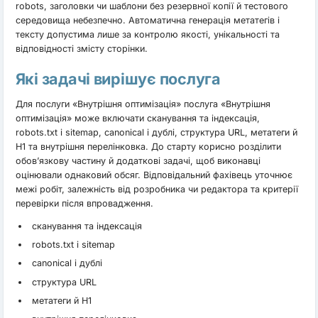
robots, заголовки чи шаблони без резервної копії й тестового
середовища небезпечно. Автоматична генерація метатегів і
тексту допустима лише за контролю якості, унікальності та
відповідності змісту сторінки.
Які задачі вирішує послуга
Для послуги «Внутрішня оптимізація» послуга «Внутрішня
оптимізація» може включати сканування та індексація,
robots.txt і sitemap, canonical і дублі, структура URL, метатеги й
H1 та внутрішня перелінковка. До старту корисно розділити
обов’язкову частину й додаткові задачі, щоб виконавці
оцінювали однаковий обсяг. Відповідальний фахівець уточнює
межі робіт, залежність від розробника чи редактора та критерії
перевірки після впровадження.
сканування та індексація
robots.txt і sitemap
canonical і дублі
структура URL
метатеги й H1