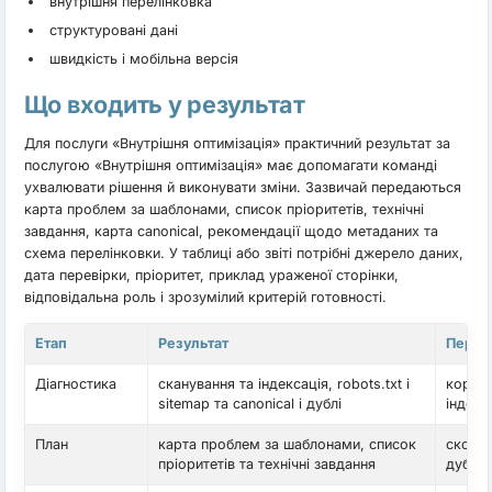
внутрішня перелінковка
структуровані дані
швидкість і мобільна версія
Що входить у результат
Для послуги «Внутрішня оптимізація» практичний результат за
послугою «Внутрішня оптимізація» має допомагати команді
ухвалювати рішення й виконувати зміни. Зазвичай передаються
карта проблем за шаблонами, список пріоритетів, технічні
завдання, карта canonical, рекомендації щодо метаданих та
схема перелінковки. У таблиці або звіті потрібні джерело даних,
дата перевірки, пріоритет, приклад ураженої сторінки,
відповідальна роль і зрозумілий критерій готовності.
Етап
Результат
Перев
Діагностика
сканування та індексація, robots.txt і
корек
sitemap та canonical і дублі
індекс
План
карта проблем за шаблонами, список
скоро
пріоритетів та технічні завдання
дублів