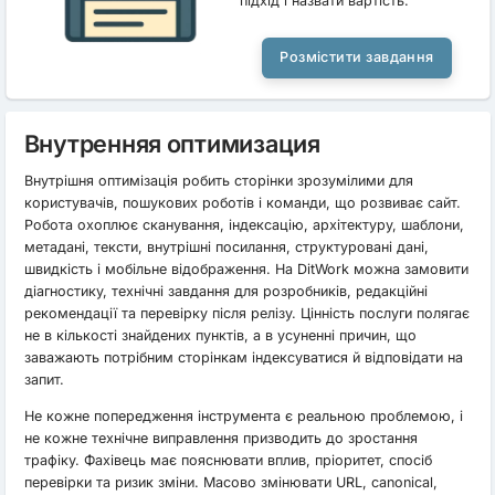
підхід і назвати вартість.
Розмістити завдання
Внутренняя оптимизация
Внутрішня оптимізація робить сторінки зрозумілими для
користувачів, пошукових роботів і команди, що розвиває сайт.
Робота охоплює сканування, індексацію, архітектуру, шаблони,
метадані, тексти, внутрішні посилання, структуровані дані,
швидкість і мобільне відображення. На DitWork можна замовити
діагностику, технічні завдання для розробників, редакційні
рекомендації та перевірку після релізу. Цінність послуги полягає
не в кількості знайдених пунктів, а в усуненні причин, що
заважають потрібним сторінкам індексуватися й відповідати на
запит.
Не кожне попередження інструмента є реальною проблемою, і
не кожне технічне виправлення призводить до зростання
трафіку. Фахівець має пояснювати вплив, пріоритет, спосіб
перевірки та ризик зміни. Масово змінювати URL, canonical,