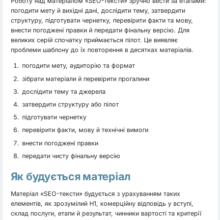
Роботу над матеріалом «SEO-тексти» зручно вести за етапами:
погодити мету й вихідні дані, дослідити тему, затвердити
структуру, підготувати чернетку, перевірити факти та мову,
внести погоджені правки й передати фінальну версію. Для
великих серій спочатку приймається пілот. Це виявляє
проблеми шаблону до їх повторення в десятках матеріалів.
погодити мету, аудиторію та формат
зібрати матеріали й перевірити прогалини
дослідити тему та джерела
затвердити структуру або пілот
підготувати чернетку
перевірити факти, мову й технічні вимоги
внести погоджені правки
передати чисту фінальну версію
Як будується матеріал
Матеріал «SEO-тексти» будується з урахуванням таких
елементів, як зрозумілий H1, комерційну відповідь у вступі,
склад послуги, етапи й результат, чинники вартості та критерії