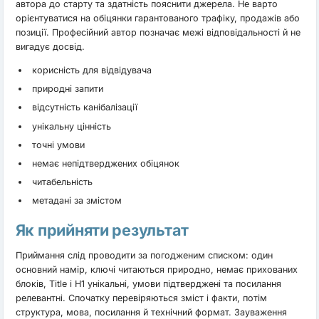
автора до старту та здатність пояснити джерела. Не варто
орієнтуватися на обіцянки гарантованого трафіку, продажів або
позиції. Професійний автор позначає межі відповідальності й не
вигадує досвід.
корисність для відвідувача
природні запити
відсутність канібалізації
унікальну цінність
точні умови
немає непідтверджених обіцянок
читабельність
метадані за змістом
Як прийняти результат
Приймання слід проводити за погодженим списком: один
основний намір, ключі читаються природно, немає прихованих
блоків, Title і H1 унікальні, умови підтверджені та посилання
релевантні. Спочатку перевіряються зміст і факти, потім
структура, мова, посилання й технічний формат. Зауваження