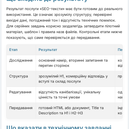
Результат послуги «SEO-тексти» має бути готовим до реального
використання. Це означає зрозумілу структуру, перевірені
вихідні дані, погоджений тон і відсутність технічних помилок.
Для серійних завдань корисно заздалегідь затвердити пілотний
матеріал, шаблон і правила назв файлів. Контрольні етапи нижче
показують, що саме перевіряється до передавання.
Етап
Результат
Перев
Дослідження
основний намір, вторинні запитання та
корис
перетин сторінок
відві
Структура
зрозумілий H1, комерційну відповідь у
приро
вступі та склад послуги
Редагування
відсутність канібалізації, унікальну
один 
цінність та точні умови
намір
Передавання
готовий HTML або документ, Title та
індек
Description та H1 і H2-H3
конт
Що вказати в технічному завданні