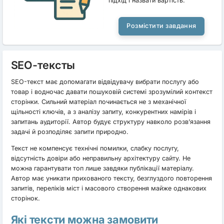
підхід і назвати вартість.
Розмістити завдання
SEO-тексты
SEO-текст має допомагати відвідувачу вибрати послугу або
товар і водночас давати пошуковій системі зрозумілий контекст
сторінки. Сильний матеріал починається не з механічної
щільності ключів, а з аналізу запиту, конкурентних намірів і
запитань аудиторії. Автор будує структуру навколо розв’язання
задачі й розподіляє запити природно.
Текст не компенсує технічні помилки, слабку послугу,
відсутність довіри або неправильну архітектуру сайту. Не
можна гарантувати топ лише завдяки публікації матеріалу.
Автор має уникати прихованого тексту, безглуздого повторення
запитів, переліків міст і масового створення майже однакових
сторінок.
Які тексти можна замовити