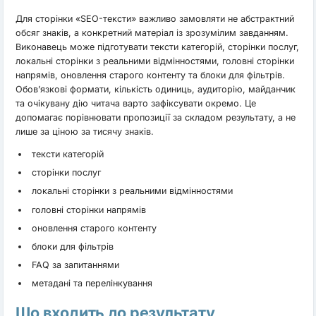
Для сторінки «SEO-тексти» важливо замовляти не абстрактний
обсяг знаків, а конкретний матеріал із зрозумілим завданням.
Виконавець може підготувати тексти категорій, сторінки послуг,
локальні сторінки з реальними відмінностями, головні сторінки
напрямів, оновлення старого контенту та блоки для фільтрів.
Обов’язкові формати, кількість одиниць, аудиторію, майданчик
та очікувану дію читача варто зафіксувати окремо. Це
допомагає порівнювати пропозиції за складом результату, а не
лише за ціною за тисячу знаків.
тексти категорій
сторінки послуг
локальні сторінки з реальними відмінностями
головні сторінки напрямів
оновлення старого контенту
блоки для фільтрів
FAQ за запитаннями
метадані та перелінкування
Що входить до результату