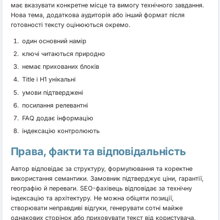
має вказувати конкретне місце та вимогу технічного завдання.
Нова тема, додаткова аудиторія або інший формат після
готовності тексту оцінюються окремо.
один основний намір
ключі читаються природно
немає прихованих блоків
Title і H1 унікальні
умови підтверджені
посилання релевантні
FAQ додає інформацію
індексацію контролюють
Права, факти та відповідальність
Автор відповідає за структуру, формулювання та коректне
використання семантики. Замовник підтверджує ціни, гарантії,
географію й переваги. SEO-фахівець відповідає за технічну
індексацію та архітектуру. Не можна обіцяти позиції,
створювати неправдиві відгуки, генерувати сотні майже
однакових сторінок або приховувати текст від користувача.