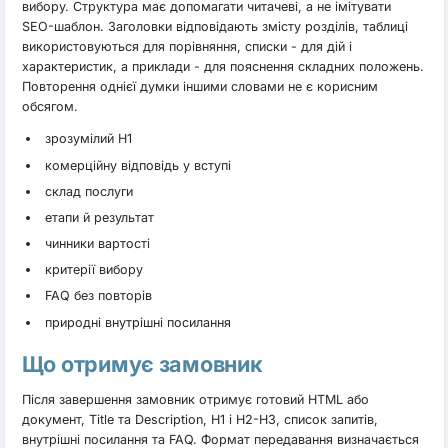
вибору. Структура має допомагати читачеві, а не імітувати
SEO-шаблон. Заголовки відповідають змісту розділів, таблиці
використовуються для порівняння, списки - для дій і
характеристик, а приклади - для пояснення складних положень.
Повторення однієї думки іншими словами не є корисним
обсягом.
зрозумілий H1
комерційну відповідь у вступі
склад послуги
етапи й результат
чинники вартості
критерії вибору
FAQ без повторів
природні внутрішні посилання
Що отримує замовник
Після завершення замовник отримує готовий HTML або
документ, Title та Description, H1 і H2-H3, список запитів,
внутрішні посилання та FAQ. Формат передавання визначається