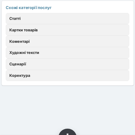
Схожі категорії послуг
Статті
Картки товарів
Коментарі
Художні тексти
Сценарії
Коректура