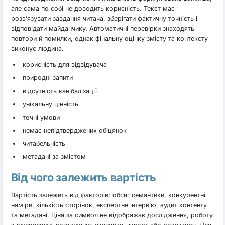
але сама по собі не доводить корисність. Текст має
розв’язувати завдання читача, зберігати фактичну точність і
відповідати майданчику. Автоматичні перевірки знаходять
повтори й помилки, однак фінальну оцінку змісту та контексту
виконує людина.
корисність для відвідувача
природні запити
відсутність канібалізації
унікальну цінність
точні умови
немає непідтверджених обіцянок
читабельність
метадані за змістом
Від чого залежить вартість
Вартість залежить від факторів: обсяг семантики, конкурентні
наміри, кількість сторінок, експертне інтерв’ю, аудит контенту
та метадані. Ціна за символ не відображає дослідження, роботу