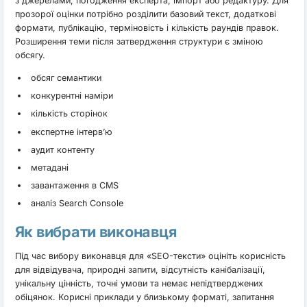
з джерелами, погодження експерта, імпорт або редактуру. Для
прозорої оцінки потрібно розділити базовий текст, додаткові
формати, публікацію, терміновість і кількість раундів правок.
Розширення теми після затвердження структури є зміною
обсягу.
обсяг семантики
конкурентні наміри
кількість сторінок
експертне інтерв’ю
аудит контенту
метадані
завантаження в CMS
аналіз Search Console
Як вибрати виконавця
Під час вибору виконавця для «SEO-тексти» оцініть корисність
для відвідувача, природні запити, відсутність канібалізації,
унікальну цінність, точні умови та немає непідтверджених
обіцянок. Корисні приклади у близькому форматі, запитання