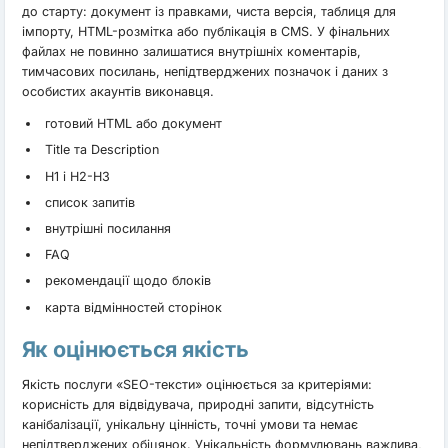
до старту: документ із правками, чиста версія, таблиця для
імпорту, HTML-розмітка або публікація в CMS. У фінальних
файлах не повинно залишатися внутрішніх коментарів,
тимчасових посилань, непідтверджених позначок і даних з
особистих акаунтів виконавця.
готовий HTML або документ
Title та Description
H1 і H2-H3
список запитів
внутрішні посилання
FAQ
рекомендації щодо блоків
карта відмінностей сторінок
Як оцінюється якість
Якість послуги «SEO-тексти» оцінюється за критеріями:
корисність для відвідувача, природні запити, відсутність
канібалізації, унікальну цінність, точні умови та немає
непідтверджених обіцянок. Унікальність формулювань важлива,