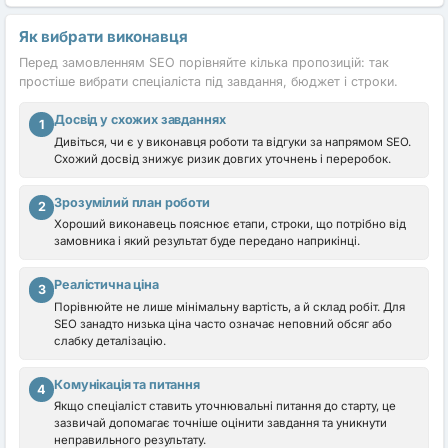
Як вибрати виконавця
Перед замовленням SEO порівняйте кілька пропозицій: так
простіше вибрати спеціаліста під завдання, бюджет і строки.
Досвід у схожих завданнях
1
Дивіться, чи є у виконавця роботи та відгуки за напрямом SEO.
Схожий досвід знижує ризик довгих уточнень і переробок.
Зрозумілий план роботи
2
Хороший виконавець пояснює етапи, строки, що потрібно від
замовника і який результат буде передано наприкінці.
Реалістична ціна
3
Порівнюйте не лише мінімальну вартість, а й склад робіт. Для
SEO занадто низька ціна часто означає неповний обсяг або
слабку деталізацію.
Комунікація та питання
4
Якщо спеціаліст ставить уточнювальні питання до старту, це
зазвичай допомагає точніше оцінити завдання та уникнути
неправильного результату.