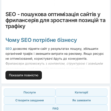
SEO - пошукова оптимізація сайтів у
фрилансерів для зростання позицій та
трафіку
Чому SEO потрібне бізнесу
SEO
дозволяє підняти сайт у результатах пошуку, збільшити
органічний трафік і зменшити витрати на рекламу. Якщо ресурс
не оптимізований, користувачі йдуть до конкурентів.
Фрилансери допоможуть з
контентом, структурою і зовнішнім
просуванням
, щоб ваш сайт працював на прибуток.
Показати повністю
Що входить у «SEO»
Послуги: аудит сайту, внутрішня оптимізація (теги, структура,
Послуги
Категорiї
ключі), SEO-копірайтинг, оптимізація швидкості, мікророзмітка,
зовнішнє просування (посилання, крауд-маркетинг), локальне
Створити завдання
Як замовити
SEO для Google Maps, Bing та Яндекс.Карт. Також -
налаштування аналітики, звітність і рекомендації.
FAQ