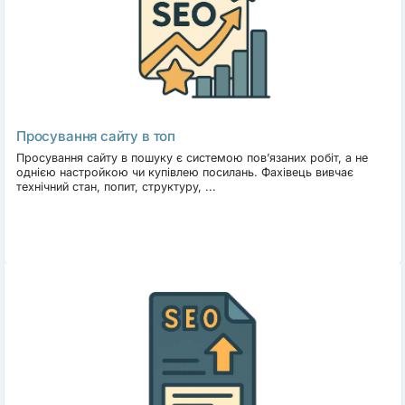
Що потрібно від клієнта? Доступ до сайту та аналітики,
список ключових слів.
Чи можна гарантувати топ? Ні, але грамотне SEO підвищує
трафік і позиції.
Почнімо
Обирайте підкатегорію «SEO», знаходьте виконавця або
Просування сайту в топ
додавайте власну послугу - і отримуйте просування, що
Просування сайту в пошуку є системою пов’язаних робіт, а не
працює на ваш бізнес.
однією настройкою чи купівлею посилань. Фахівець вивчає
технічний стан, попит, структуру, ...