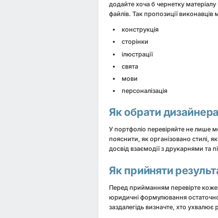
додайте хоча б чернетку матеріалу 
файлів. Так пропозиції виконавців
конструкція
сторінки
ілюстрації
свята
мови
персоналізація
Як обрати дизайнер
У портфоліо перевіряйте не лише мок
пояснити, як організовано стилі, я
досвід взаємодії з друкарнями та 
Як прийняти результ
Перед прийманням перевірте кожен мі
юридичні формулювання остаточно
заздалегідь визначте, хто ухвалює