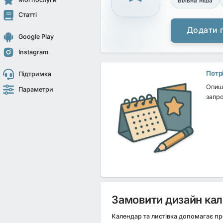
Вільна ніша
Статті
Додати 
Google Play
Instagram
Потр
Підтримка
Опиші
Параметри
запро
Замовити дизайн кале
Календар та листівка допомагає пр