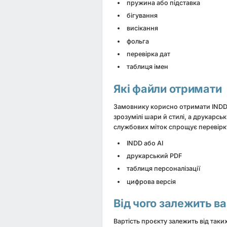
пружина або підставка
бігування
висікання
фольга
перевірка дат
таблиця імен
Які файли отримати
Замовнику корисно отримати INDD а
зрозумілі шари й стилі, а друкарсь
службових міток спрощує перевірку 
INDD або AI
друкарський PDF
таблиця персоналізації
цифрова версія
Від чого залежить ва
Вартість проєкту залежить від таких