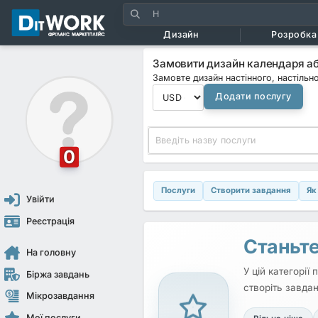
Дизайн
Розробка 
Замовити дизайн календаря аб
Замовте дизайн настінного, настільн
Додати послугу
0
Послуги
Створити завдання
Як
Увійти
Реєстрація
Станьте
На головну
У цій категорії
Біржа завдань
створіть завдан
Мікрозавдання
Мої послуги