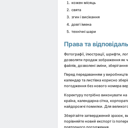
кожен місяць
свята
згин і висікання
довгі імена
технічні шари
Права та відповідал
Фотографії, ілюстрації, шрифти, ло
дозволяти продаж зображення як ч
файлів, дозволені зміни, зберігання
Перед передаванням у виробництво
календар та листівка корисно збер
погодження без нового номера верс
Коректуру потрібно виконувати на ф
країна, календарна сітка, корпорат
найдорожчі помилки. Для великого 
Зберігайте затверджений зразок, ви
порівняйте новий експорт із попере
повторного погодження.