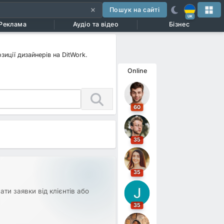
Пошук на сайті
UK
Реклама
Аудіо та відео
Бізнес
зиції дизайнерів на DitWork.
Online
60
35
35
ти заявки від клієнтів або
35