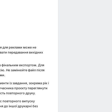
зія для реклами може не
увати передавання вихідних
із фінальним експортом. Для
ію. Не замінюйте файл після
ами.
енти із завдання, зокрема рік і
о учасника проєкту переглянути
ість повторного друку.
час повторного випуску
ня до іншої друкарні без