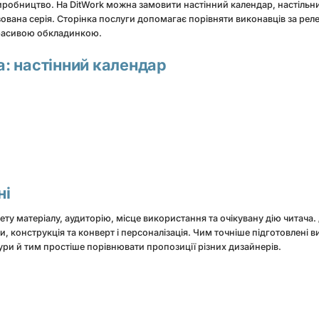
иробництво. На DitWork можна замовити настінний календар, настільн
зована серія. Сторінка послуги допомагає порівняти виконавців за ре
 красивою обкладинкою.
а: настінний календар
ні
у матеріалу, аудиторію, місце використання та очікувану дію читача. Д
и, конструкція та конверт і персоналізація. Чим точніше підготовлені в
ури й тим простіше порівнювати пропозиції різних дизайнерів.