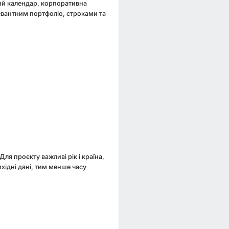
ий календар, корпоративна
левантним портфоліо, строками та
ля проєкту важливі рік і країна,
ихідні дані, тим менше часу