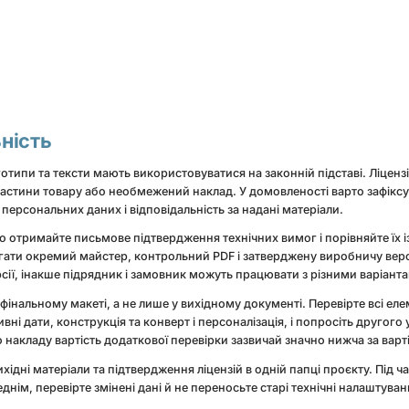
ьність
готипи та тексти мають використовуватися на законній підставі. Ліцен
астини товару або необмежений наклад. У домовленості варто зафікс
 персональних даних і відповідальність за надані матеріали.
 отримайте письмове підтвердження технічних вимог і порівняйте їх 
ігати окремий майстер, контрольний PDF і затверджену виробничу верс
ії, інакше підрядник і замовник можуть працювати з різними варіант
інальному макеті, а не лише у вихідному документі. Перевірте всі елем
ивні дати, конструкція та конверт і персоналізація, і попросіть другог
накладу вартість додаткової перевірки зазвичай значно нижча за варт
хідні матеріали та підтвердження ліцензій в одній папці проєкту. Під 
днім, перевірте змінені дані й не переносьте старі технічні налаштуван