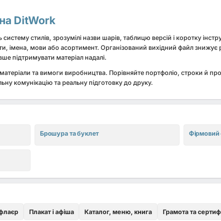
 на DitWork
истему стилів, зрозумілі назви шарів, таблицю версій і коротку інстр
ти, імена, мови або асортимент. Організований вихідний файл знижує
вше підтримувати матеріал надалі.
 матеріали та вимоги виробництва. Порівняйте портфоліо, строки й про
альну комунікацію та реальну підготовку до друку.
Брошура та буклет
Фірмовий 
 флаєр
Плакат і афіша
Каталог, меню, книга
Грамота та сертиф