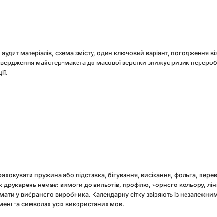
а
 аудит матеріалів, схема змісту, один ключовий варіант, погодження в
 Затвердження майстер-макета до масової верстки знижує ризик перероб
ії.
ховувати пружина або підставка, бігування, висікання, фольга, переві
х друкарень немає: вимоги до вильотів, профілю, чорного кольору, лі
мати у вибраного виробника. Календарну сітку звіряють із незалежни
мені та символах усіх використаних мов.