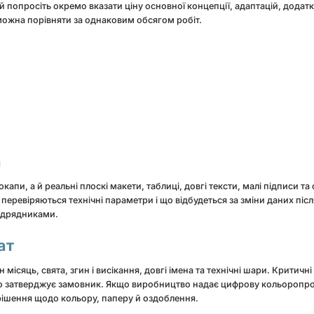
й попросіть окремо вказати ціну основної концепції, адаптацій, додатк
 можна порівняти за однаковим обсягом робіт.
а
апи, а й реальні плоскі макети, таблиці, довгі тексти, малі підписи та
к перевіряються технічні параметри і що відбудеться за зміни даних пі
підрядниками.
ат
сяць, свята, згин і висікання, довгі імена та технічні шари. Критичні 
 затверджує замовник. Якщо виробництво надає цифрову кольоропроб
 рішення щодо кольору, паперу й оздоблення.