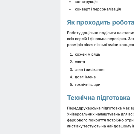
конструкція
конверт і персоналізація
Як проходить робот
Роботу доцільно поділити на етапи:
всіх версій і фінальна перевірка.
розмірів після пізньої зміни концепц
кожен місяць
свята
згин і висікання
довгі імена
технічні шари
Технічна підготовка
Переддрукарська підготовка має вра
Універсальних налаштувань для всі
фарбового покриття потрібно отри
листівку тестують на найдовшому і