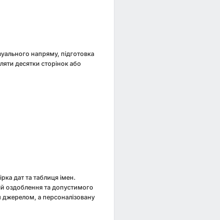
ізуального напряму, підготовка
ляти десятки сторінок або
рка дат та таблиця імен.
ній оздоблення та допустимого
м джерелом, а персоналізовану