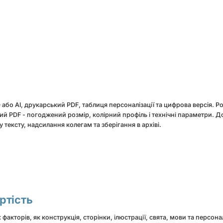
бо AI, друкарський PDF, таблиця персоналізації та цифрова версія. 
кий PDF - погоджений розмір, колірний профіль і технічні параметри. 
тексту, надсилання колегам та зберігання в архіві.
ртість
 факторів, як конструкція, сторінки, ілюстрації, свята, мови та персона